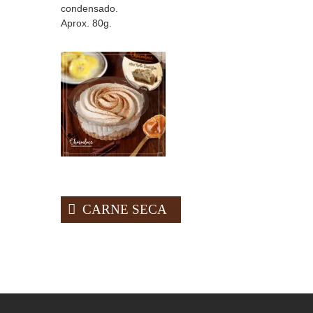
condensado.
Aprox. 80g.
Navegação
CARNE SECA
de
Post